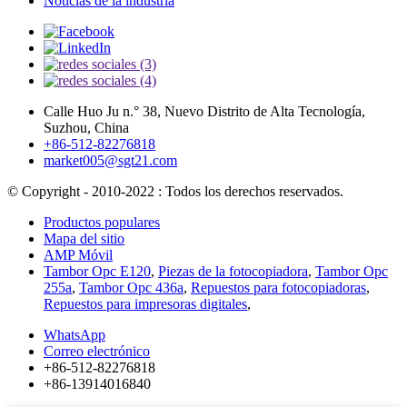
Noticias de la industria
Calle Huo Ju n.° 38, Nuevo Distrito de Alta Tecnología,
Suzhou, China
+86-512-82276818
market005@sgt21.com
© Copyright - 2010-2022 : Todos los derechos reservados.
Productos populares
Mapa del sitio
AMP Móvil
Tambor Opc E120
,
Piezas de la fotocopiadora
,
Tambor Opc
255a
,
Tambor Opc 436a
,
Repuestos para fotocopiadoras
,
Repuestos para impresoras digitales
,
WhatsApp
Correo electrónico
+86-512-82276818
+86-13914016840