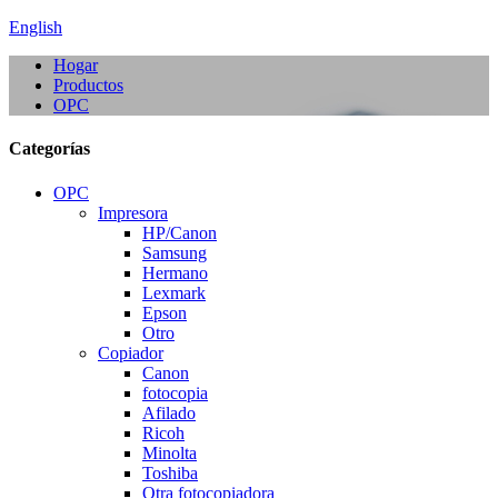
English
Hogar
Productos
OPC
Categorías
OPC
Impresora
HP/Canon
Samsung
Hermano
Lexmark
Epson
Otro
Copiador
Canon
fotocopia
Afilado
Ricoh
Minolta
Toshiba
Otra fotocopiadora